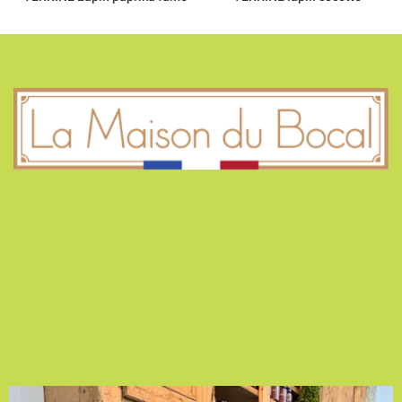
AU BOCAL !
4 Rue Dreyfus Schmidt
90000 BELFORT
La Maison du Bocal
ZA Les Rives du Doubs
25700 VALENTIGNEY