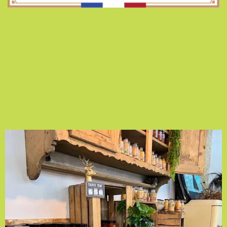
AU BOCAL !
4 Rue Dreyfus Schmidt
90000 BELFORT
La Maison du Bocal
ZA Les Rives du Doubs
25700 VALENTIGNEY