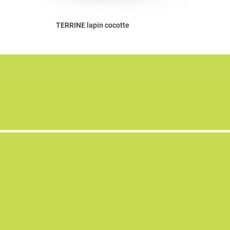
TERRINE lapin cocotte
AU BOCAL !
4 Rue Dreyfus Schmidt