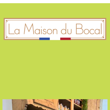
AU BOCAL !
4 Rue Dreyfus Schmidt
90000 BELFORT
La Maison du Bocal
ZA Les Rives du Doubs
25700 VALENTIGNEY