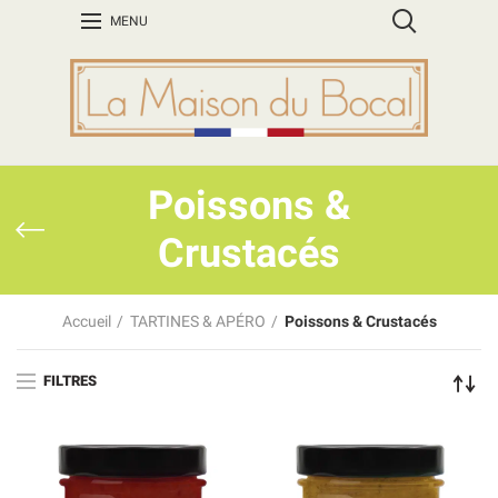
MENU
Poissons &
Crustacés
Accueil
TARTINES & APÉRO
Poissons & Crustacés
FILTRES