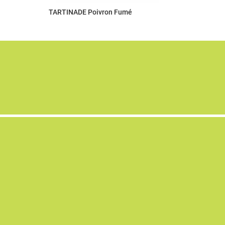
TARTINADE Poivron Fumé
AU BOCAL !
4 Rue Dreyfus Schmidt
90000 BELFORT