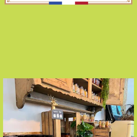
AU BOCAL !
4 Rue Dreyfus Schmidt
90000 BELFORT
La Maison du Bocal
ZA Les Rives du Doubs
25700 VALENTIGNEY