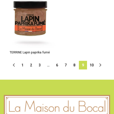
TERRINE Lapin paprika fumé
1
2
3
…
6
7
8
9
10