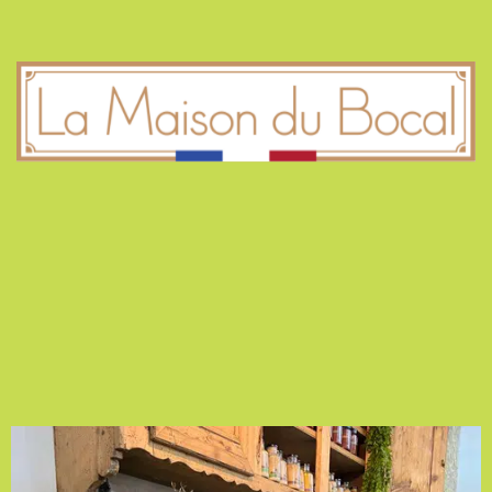
AU BOCAL !
4 Rue Dreyfus Schmidt
90000 BELFORT
La Maison du Bocal
ZA Les Rives du Doubs
25700 VALENTIGNEY