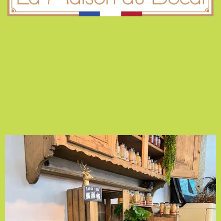
AU BOCAL !
4 Rue Dreyfus Schmidt
90000 BELFORT
La Maison du Bocal
ZA Les Rives du Doubs
25700 VALENTIGNEY