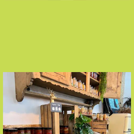
AU BOCAL !
4 Rue Dreyfus Schmidt
90000 BELFORT
La Maison du Bocal
ZA Les Rives du Doubs
25700 VALENTIGNEY